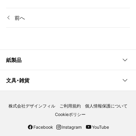
お知らせ
前へ
紙製品
検索
文具・雑貨
2027手帳/ダイアリー
2027カレンダー
株式会社デザインフィル
ご利用規約
個人情報保護について
筆記具
バッグ
メッセージカード
日記
Cookieポリシー
Facebook
Instagram
YouTube
ポーチ
カッター
目的別ダイアリー
メモ