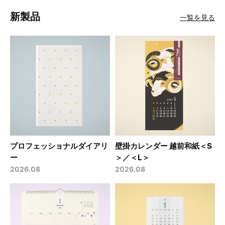
報告
新製品
一覧を見る
2026.02.16
2026年版 ミドリ『プラススタンドダイアリー』＜
B6変形判＞ 紺/ベージュをお買い上げのお客さま
へ
2026.01.13
2026年版 ミドリ『ブックスタイルダイアリー』＜
B6変形判＞ イヌ柄 黄色/青緑をお買い上げのお客
さまへ
プロフェッショナルダイアリ
壁掛カレンダー 越前和紙＜S
ー
＞／＜L＞
2026.08
2026.08