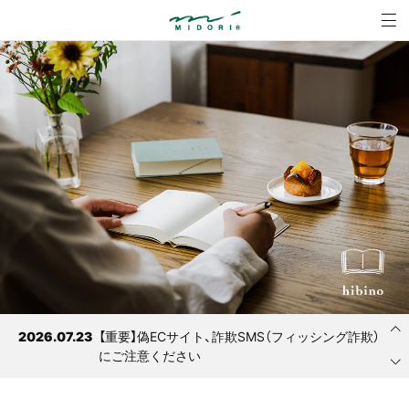
ミドリ - MIDOR
MENU
2026.08.03
サーバーへの不正アクセスによる個人情報漏え
いに関するお知らせとお詫び
2026.07.23
【重要】偽ECサイト、詐欺SMS（フィッシング詐欺）
にご注意ください
2026.03.12
「ミドリ」色紙製品に掲載のQRコードに関するご