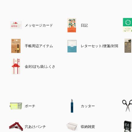
メッセージカード
日記
手帳周辺アイテム
レターセット/便箋/封筒
金封/ぽち袋/ふくさ
ポーチ
カッター
穴あけパンチ
収納雑貨