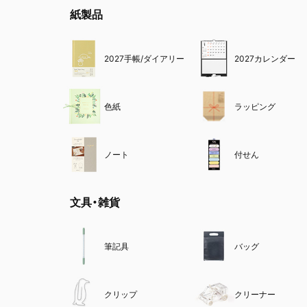
紙製品
2027手帳/ダイアリー
2027カレンダー
色紙
ラッピング
ノート
付せん
文具・雑貨
筆記具
バッグ
クリップ
クリーナー