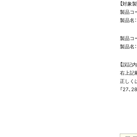
【対象製
製品コー
製品名
製品コー
製品名
【誤記内
右上記
正しくは
「27、