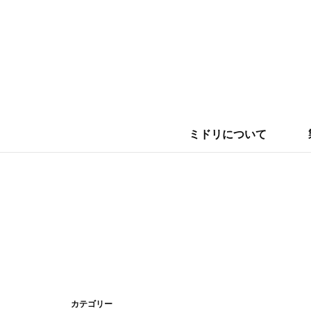
クリップ
クリーナー
のり/テープ
定規/メジャー
ミドリについて
カテゴリー