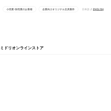
小売業・卸売業のお客様
企業向けオリジナル文具製作
日本語
ENGLISH
ミドリ『プラススタンドダイアリー』＜B6変形判＞ 紺/ベージュをお買い上げのお客さまへ | インフォメーション
スタンプ
ペンケース（筆箱）
インテリア雑貨
ホワイトボード
ミドリオンラインストア