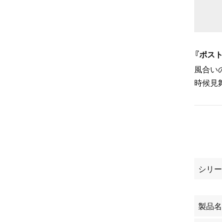
『ポス
風合い
時候見
シリー
製品名