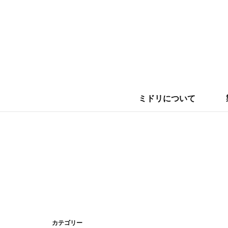
クリップ
クリーナー
のり/テープ
定規/メジャー
ミドリについて
カテゴリー