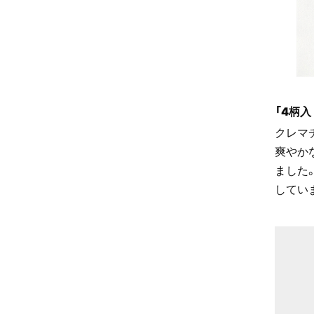
「4柄入
クレマ
爽やか
ました
してい