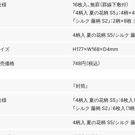
仕様
16枚入、無罫（罫線下敷付）
「4柄入 夏の花柄 S5」：4柄×
「シルク 藤柄 S2」：2柄×8枚
4柄入 夏の花柄 S5/シルク 
イズ
H177×W168×D4mm
売価格
748円（税込）
『封筒』
仕様
「4柄入 夏の花柄 S5」：8枚入
「シルク 藤柄 S2」：6枚入（1
4柄入 夏の花柄 S5/シルク 