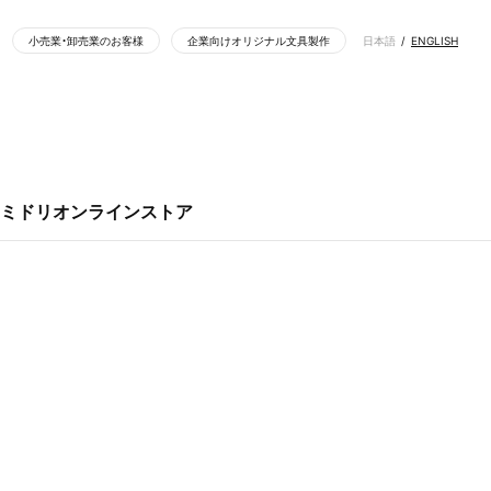
小売業・卸売業のお客様
企業向けオリジナル文具製作
日本語
ENGLISH
四季を美しく彩る「紙シリーズ」に初夏の新柄が登場 | インフォメーション | ミドリ - MIDORI - 「
スタンプ
ペンケース（筆箱）
インテリア雑貨
ホワイトボード
ミドリオンラインストア