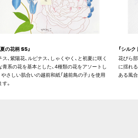
 夏の花柄 S5」
「シルク 
チス、紫陽花、ルピナス、しゃくやく、と初夏に咲く
花びら部
な青系の花を基本とした、4種類の花をアソートし
に揺れる
。やさしい肌合いの越前和紙「越前鳥の子」を使用
ある風合
ます。