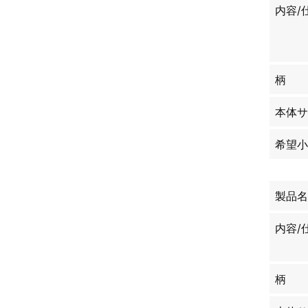
内容/
柄
本体サ
希望小
製品名
内容/
柄