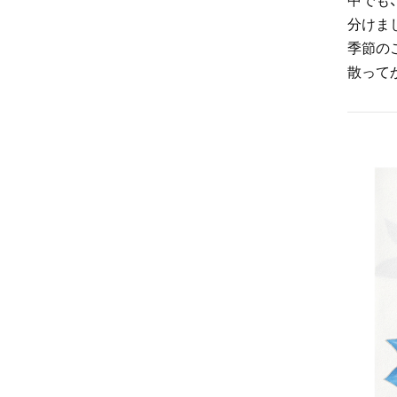
分けま
季節の
散って