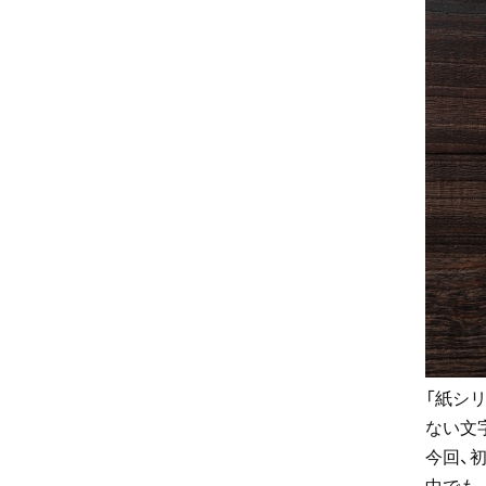
「紙シ
ない文
今回、
中でも